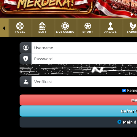
TOGEL
SLOT
LIVE CASINO
SPORT
ARCADE
SABU
Reme
Ma
Daftar 
Main d