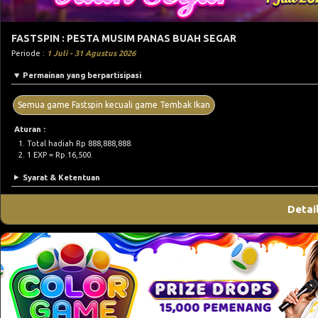
FASTSPIN : PESTA MUSIM PANAS BUAH SEGAR
Periode :
1 Juli - 31 Agustus 2026
Permainan yang berpartisipasi
Semua game Fastspin kecuali game Tembak Ikan
Aturan :
Total hadiah Rp 888,888,888.
1 EXP = Rp.16,500.
Syarat & Ketentuan
Detai