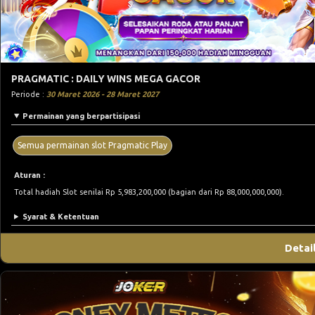
PRAGMATIC : DAILY WINS MEGA GACOR
Periode :
30 Maret 2026 - 28 Maret 2027
Permainan yang berpartisipasi
Semua permainan slot Pragmatic Play
Aturan :
Total hadiah Slot senilai Rp 5,983,200,000 (bagian dari Rp 88,000,000,000).
Syarat & Ketentuan
Detai