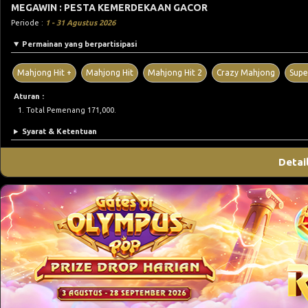
MEGAWIN : PESTA KEMERDEKAAN GACOR
Periode :
1 - 31 Agustus 2026
Permainan yang berpartisipasi
Mahjong Hit +
Mahjong Hit
Mahjong Hit 2
Crazy Mahjong
Supe
Aturan :
Total Pemenang 171,000.
Syarat & Ketentuan
Detai