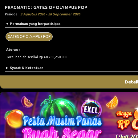
PRAGMATIC : GATES OF OLYMPUS POP
Periode :
3 Agustus 2026 - 28 September 2026
Permainan yang berpartisipasi
GATES OF OLYMPUS POP
Aturan :
Total hadiah senilai Rp 68,780,250,000.
Syarat & Ketentuan
Detai