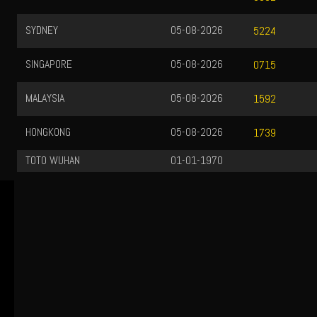
SYDNEY
05-08-2026
5224
SINGAPORE
05-08-2026
0715
MALAYSIA
05-08-2026
1592
HONGKONG
05-08-2026
1739
TOTO WUHAN
01-01-1970