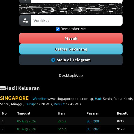
Remember Me
Masuk
Daftar Sekarang
Main di Telegram
Desktop
Wap
Hasil Keluaran
SINGAPORE
Website:
www.singaporepools.com.sg
, Hari:
Senin, Rabu, Kamis,
Sabtu, Minggu
, Tutup:
17:20 WIB
, Result:
17:45 WIB
No
Tanggal
Hari
Pasaran
Result
1
05 Aug 2026
Rabu
SG - 208
0715
2
03 Aug 2026
Senin
SG - 207
9120