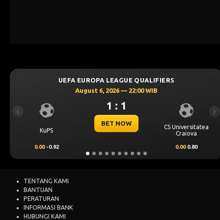
UEFA EUROPA LEAGUE QUALIFIERS
August 6, 2026 — 22:00 WIB
1 : 1
Previous
Ne
BET NOW
CS Universitatea
KuPS
Red 
Craiova
0.00
-0.92
0.00
0.80
TENTANG KAMI
BANTUAN
PERATURAN
INFORMASI BANK
HUBUNGI KAMI