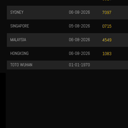
SYDNEY
06-08-2026
7097
SINGAPORE
05-08-2026
0715
MALAYSIA
06-08-2026
4549
HONGKONG
06-08-2026
1083
TOTO WUHAN
01-01-1970