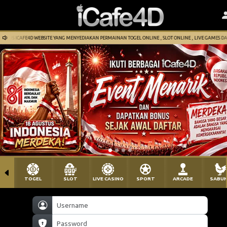
ITUS ICAFE4D WEBSITE YANG MENYEDIAKAN PERMAINAN TOGEL ONLINE , SLOT ONLINE , LIVE GAMES DA
TOGEL
SLOT
LIVE CASINO
SPORT
ARCADE
SABU