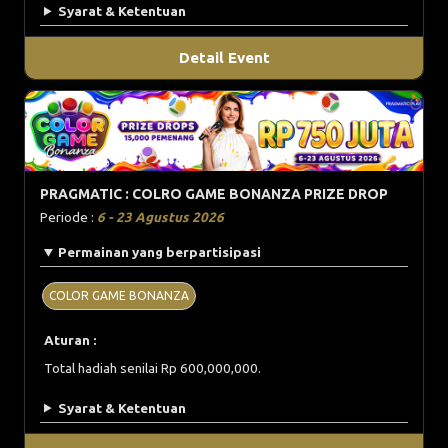
Syarat & Ketentuan
Detail Event
PRAGMATIC : COLRO GAME BONANZA PRIZE DROP
Periode :
6 - 23 Agustus 2026
Permainan yang berpartisipasi
COLOR GAME BONANZA
Aturan :
Total hadiah senilai Rp 600,000,000.
Syarat & Ketentuan