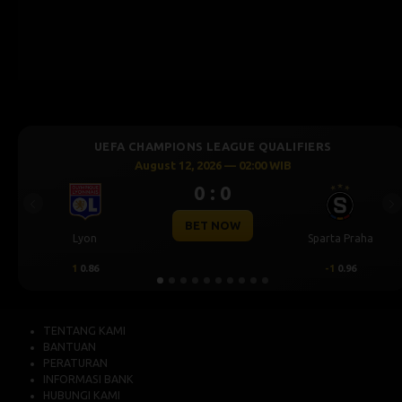
UEFA CHAMPIONS LEAGUE QUALIFIERS
August 12, 2026 — 02:00 WIB
0 : 0
Previous
Ne
BET NOW
Lyon
Sparta Praha
1
0.86
-1
0.96
TENTANG KAMI
BANTUAN
PERATURAN
INFORMASI BANK
HUBUNGI KAMI